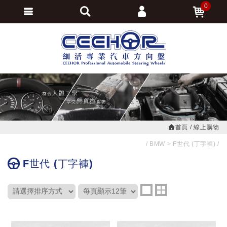
0
會員登入
繁體中文
會員註冊
忘記密碼
訂單查詢
追蹤清單
首頁
線上購物
BMW
F世代 (丁字褲)
F世代 (丁字褲)