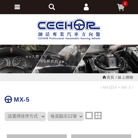
0
會員登入
繁體中文
會員註冊
忘記密碼
訂單查詢
追蹤清單
首頁
線上購物
MAZDA
MX-5
MX-5