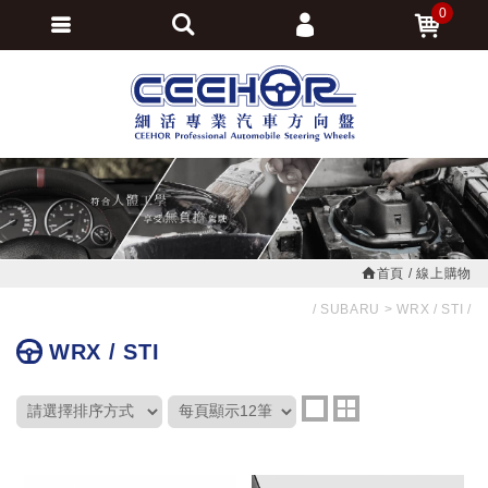
0
會員登入
繁體中文
會員註冊
忘記密碼
訂單查詢
追蹤清單
首頁
線上購物
SUBARU
WRX / STI
WRX / STI