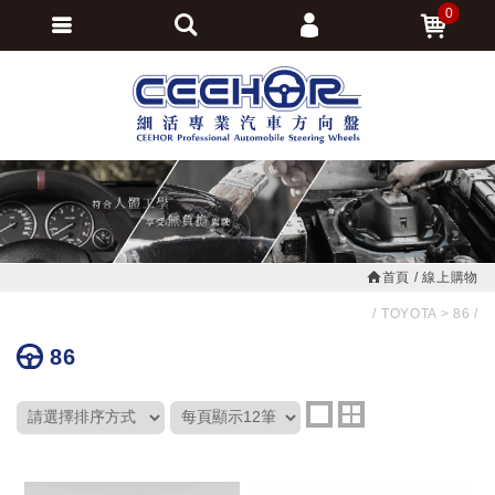
0
會員登入
繁體中文
會員註冊
忘記密碼
訂單查詢
追蹤清單
首頁
線上購物
TOYOTA
86
86