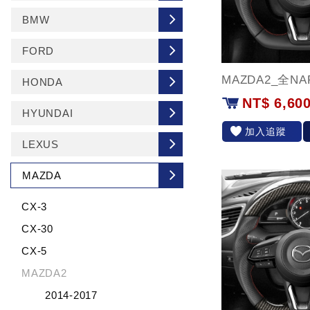
BMW
FORD
MAZDA2_全N
HONDA
NT$ 6,60
HYUNDAI
加入追蹤
LEXUS
MAZDA
CX-3
CX-30
CX-5
MAZDA2
2014-2017