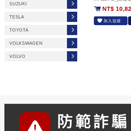
SUZUKI
NT$ 10,8
TESLA
加入追蹤
TOYOTA
VOLKSWAGEN
VOLVO