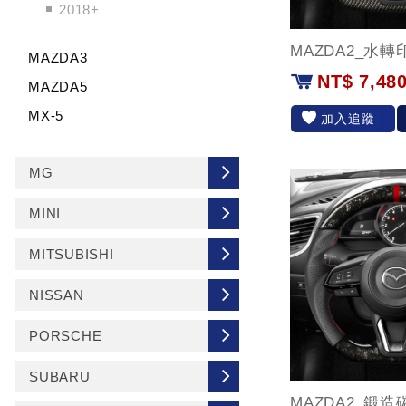
2018+
MAZDA2_水
MAZDA3
NT$ 7,48
MAZDA5
MX-5
加入追蹤
MG
MINI
MITSUBISHI
NISSAN
PORSCHE
SUBARU