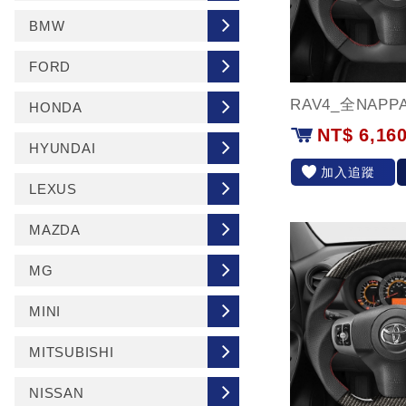
BMW
FORD
RAV4_全NAP
HONDA
NT$ 6,16
HYUNDAI
加入追蹤
LEXUS
MAZDA
MG
MINI
MITSUBISHI
NISSAN