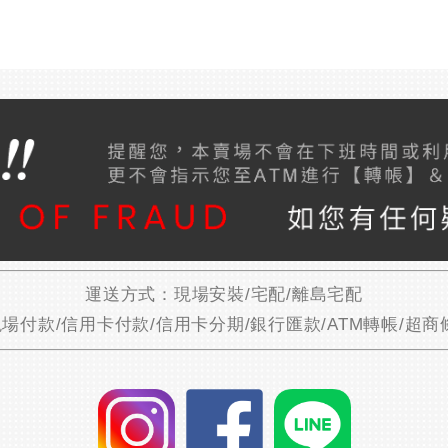
運送方式：現場安裝/宅配/離島宅配
場付款/信用卡付款/信用卡分期/銀行匯款/ATM轉帳/超商