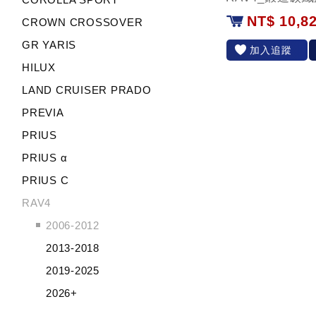
NT$ 10,8
CROWN CROSSOVER
GR YARIS
加入追蹤
HILUX
LAND CRUISER PRADO
PREVIA
PRIUS
PRIUS α
PRIUS C
RAV4
2006-2012
2013-2018
2019-2025
2026+