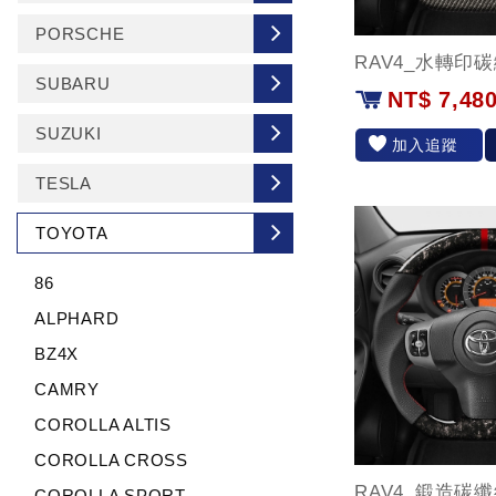
PORSCHE
RAV4_水轉印
SUBARU
NT$ 7,48
SUZUKI
加入追蹤
TESLA
TOYOTA
86
ALPHARD
BZ4X
CAMRY
COROLLA ALTIS
COROLLA CROSS
RAV4_鍛造碳纖
COROLLA SPORT