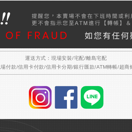
運送方式：現場安裝/宅配/離島宅配
場付款/信用卡付款/信用卡分期/銀行匯款/ATM轉帳/超商