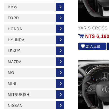
BMW
FORD
HONDA
NT$ 6,16
HYUNDAI
加入追蹤
LEXUS
MAZDA
MG
MINI
MITSUBISHI
NISSAN