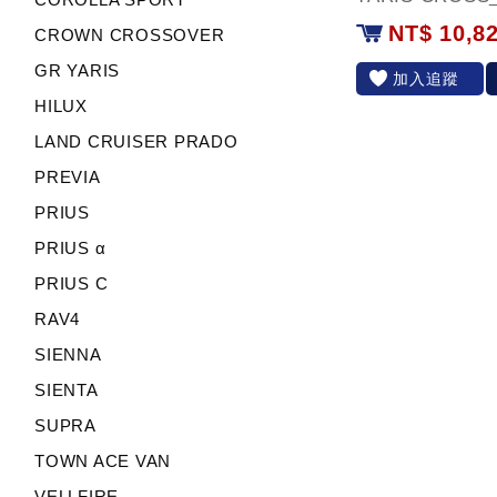
NT$ 10,8
CROWN CROSSOVER
GR YARIS
加入追蹤
HILUX
LAND CRUISER PRADO
PREVIA
PRIUS
PRIUS α
PRIUS C
RAV4
SIENNA
SIENTA
SUPRA
TOWN ACE VAN
VELLFIRE