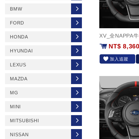
BMW
FORD
XV_全NAPPA
HONDA
NT$ 8,36
HYUNDAI
加入追蹤
LEXUS
MAZDA
MG
MINI
MITSUBISHI
NISSAN