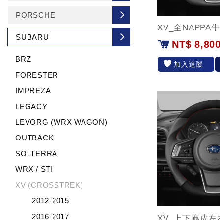
PORSCHE
XV_全NAPPA
SUBARU
NT$ 8,80
BRZ
加入追蹤
FORESTER
IMPREZA
LEGACY
LEVORG (WRX WAGON)
OUTBACK
SOLTERRA
WRX / STI
XV (CROSSTREK)
2012-2015
2016-2017
XV_上下麂皮