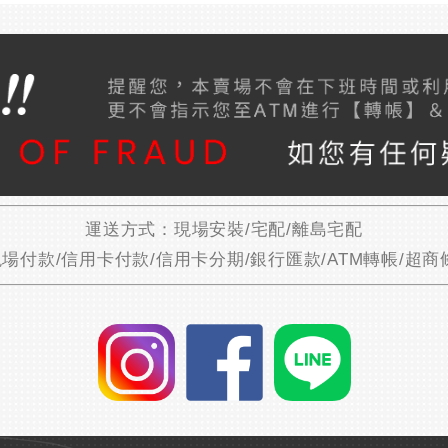
運送方式：現場安裝/宅配/離島宅配
場付款/信用卡付款/信用卡分期/銀行匯款/ATM轉帳/超商