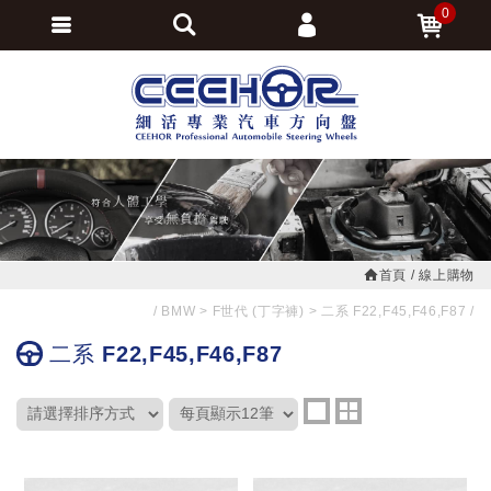
0
會員登入
繁體中文
會員註冊
忘記密碼
訂單查詢
追蹤清單
首頁
線上購物
BMW
F世代 (丁字褲)
二系 F22,F45,F46,F87
二系 F22,F45,F46,F87