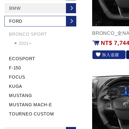
BMW
FORD
BRONCO_全N
BRONCO SPORT
NT$ 7,74
2021+
加入追蹤
ECOSPORT
F-150
FOCUS
KUGA
MUSTANG
MUSTANG MACH-E
TOURNEO CUSTOM