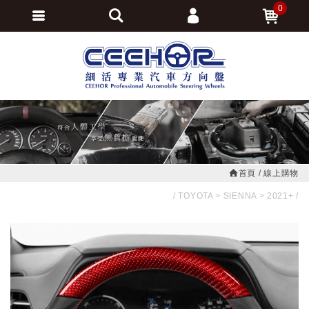
0
會員登入
繁體中文
會員註冊
忘記密碼
訂單查詢
追蹤清單
首頁
線上購物
TOYOTA
SIENNA
2021+