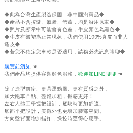
◆此為台灣生產製造保固，非中國淘寶品◆
◆產品不含按鍵、氣囊、飾蓋，均是沿用原車◆
◆照片及顯示中可能會有色差，牛皮顏色為黑色◆
◆牛皮有皺褶為正常現象，我們使用100%真皮而非人
造皮◆
◆若您不確定您車款是否適用，請務必先訊息聊聊◆
購買前須知
☚
我們產品均提供客製顏色服務，
歡迎加LINE聊聊
☚
除了造型前衛、更具運動風、更有質感之外，
加大跑車凸點、整體加粗，握感更好！
左右人體工學握把設計，駕駛時更加舒適。
底部平把設計，美觀外也更增加膝部空間。
方向盤背面增加指扣，操控時更得心應手。