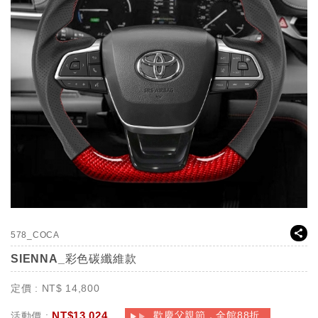
578_COCA
SIENNA_彩色碳纖維款
定價 :
NT$
14,800
NT$
13,024
歡慶父親節，全館88折
活動價 :