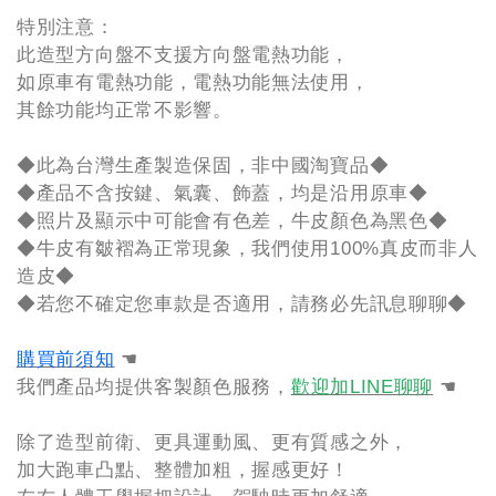
特別注意：
此造型方向盤不支援方向盤電熱功能，
如原車有電熱功能，電熱功能無法使用，
其餘功能均正常不影響。
◆此為台灣生產製造保固，非中國淘寶品◆
◆產品不含按鍵、氣囊、飾蓋，均是沿用原車◆
◆照片及顯示中可能會有色差，牛皮顏色為黑色◆
◆牛皮有皺褶為正常現象，我們使用100%真皮而非人
造皮◆
◆若您不確定您車款是否適用，請務必先訊息聊聊◆
購買前須知
☚
我們產品均提供客製顏色服務，
歡迎加LINE聊聊
☚
除了造型前衛、更具運動風、更有質感之外，
加大跑車凸點、整體加粗，握感更好！