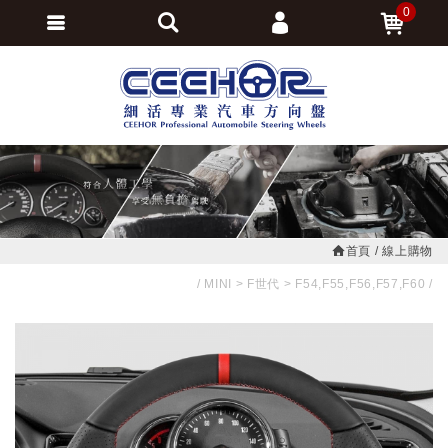
0
會員登入
繁體中文
會員註冊
忘記密碼
訂單查詢
追蹤清單
首頁
線上購物
MINI
F世代
F54,F55,F56,F57,F60