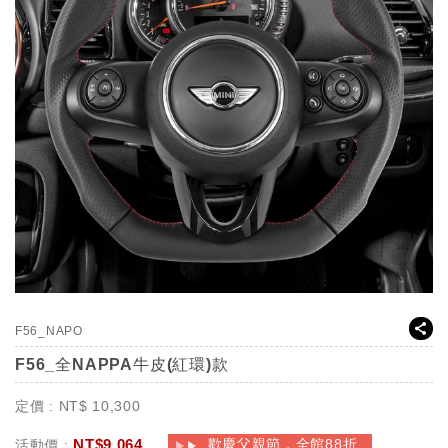
F56_NAPO
F56_全NAPPA牛皮(紅環)款
定價 :
NT$
10,300
NT$
9,064
歡慶父親節，全館88折
活動價 :