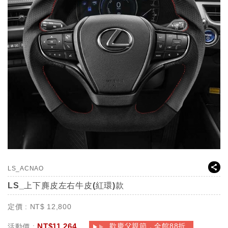
LS_ACNAO
LS_上下麂皮左右牛皮(紅環)款
定價 :
NT$
12,800
NT$
11,264
歡慶父親節，全館88折
活動價 :