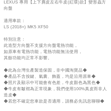
LEXUS 專用【上下麂皮左右牛皮(紅環)款】變形蟲方
向盤
適用車款：
LS (2018+) MK5 XF50
特別注意：
此造型方向盤不支援方向盤電熱功能，
如原車有電熱功能，電熱功能無法使用，
其餘功能均正常不影響。
◆此為台灣生產製造保固，非中國淘寶品◆
◆產品不含按鍵、氣囊、飾蓋，均是沿用原車◆
◆照片及顯示中可能會有色差，牛皮顏色為黑色◆
◆牛皮有皺褶為正常現象，我們使用100%真皮而非人
造皮◆
◆若您不確定您車款是否適用，請務必先訊息聊聊◆