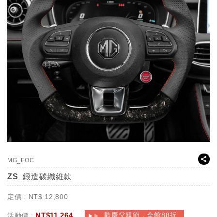
MG_FOC
ZS_鍛造碳纖維款
定價 :
NT$
12,800
NT$
11,264
歡慶父親節，全館88折
活動價 :