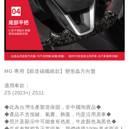
MG 專用【鍛造碳纖維款】變形蟲方向盤
適用車款：
ZS (2023+) ZS11
◆此為台灣生產製造保固，非中國淘寶品◆
◆產品不含按鍵、氣囊、飾蓋，均是沿用原車◆
◆照片及顯示中可能會有色差，牛皮顏色為黑色◆
◆牛皮有皺褶為正常現象，我們使用100%真皮而非人