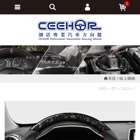
0
會員登入
繁體中文
會員註冊
忘記密碼
訂單查詢
追蹤清單
首頁
線上購物
MG
ZS
2023+