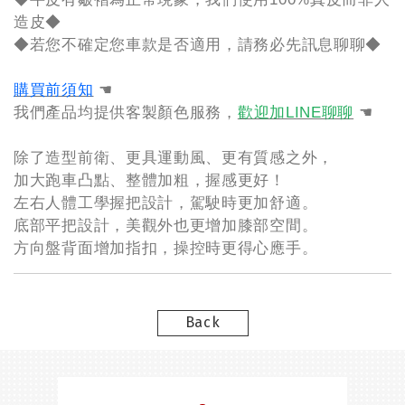
造皮◆
◆若您不確定您車款是否適用，請務必先訊息聊聊◆
購買前須知
☚
我們產品均提供客製顏色服務，
歡迎加LINE聊聊
☚
除了造型前衛、更具運動風、更有質感之外，
加大跑車凸點、整體加粗，握感更好！
左右人體工學握把設計，駕駛時更加舒適。
底部平把設計，美觀外也更增加膝部空間。
方向盤背面增加指扣，操控時更得心應手。
Back