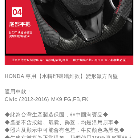
HONDA 專用【水轉印碳纖維款】變形蟲方向盤
適用車款：
Civic (2012-2016) MK9 FG,FB,FK
◆此為台灣生產製造保固，非中國淘寶品◆
◆產品不含按鍵、氣囊、飾蓋，均是沿用原車◆
◆照片及顯示中可能會有色差，牛皮顏色為黑色◆
◆牛皮有皺褶為正常現象，我們使用100%真皮而非人