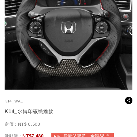
K14_WAC
K14_水轉印碳纖維款
定價 :
NT$
8,500
NT$
7,480
歡慶父親節，全館88折
活動價 :