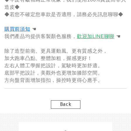
造皮◆
◆若您不確定您車款是否適用，請務必先訊息聊聊◆
購買前須知
☚
我們產品均提供客製顏色服務，
歡迎加LINE聊聊
☚
除了造型前衛、更具運動風、更有質感之外，
加大跑車凸點、整體加粗，握感更好！
左右人體工學握把設計，駕駛時更加舒適。
底部平把設計，美觀外也更增加膝部空間。
方向盤背面增加指扣，操控時更得心應手。
Back