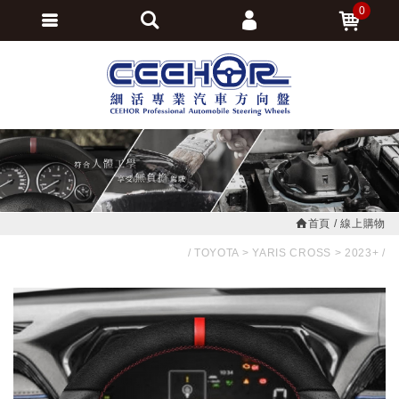
0
會員登入
繁體中文
會員註冊
忘記密碼
訂單查詢
追蹤清單
首頁
線上購物
TOYOTA
YARIS CROSS
2023+