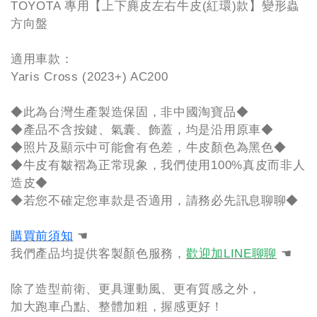
TOYOTA 專用【上下麂皮左右牛皮(紅環)款】變形蟲
方向盤
適用車款：
Yaris Cross (2023+) AC200
◆此為台灣生產製造保固，非中國淘寶品◆
◆產品不含按鍵、氣囊、飾蓋，均是沿用原車◆
◆照片及顯示中可能會有色差，牛皮顏色為黑色◆
◆牛皮有皺褶為正常現象，我們使用100%真皮而非人
造皮◆
◆若您不確定您車款是否適用，請務必先訊息聊聊◆
購買前須知
☚
我們產品均提供客製顏色服務，
歡迎加LINE聊聊
☚
除了造型前衛、更具運動風、更有質感之外，
加大跑車凸點、整體加粗，握感更好！