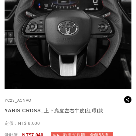
YC23_ACNAO
YARIS CROSS_上下麂皮左右牛皮(紅環)款
定價 :
NT$
8,000
NT$
7,040
歡慶父親節，全館88折
活動價 :