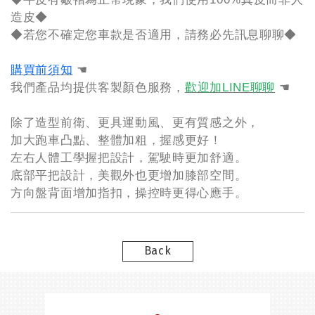
造皮◆
◆若您不確定您車款是否適用，請務必先訊息聊聊◆
購買前須知
☚
我們產品均提供客製顏色服務，
歡迎加LINE聊聊
☚
除了造型前衛、更具運動風、更有質感之外，
加大跑車凸點、整體加粗，握感更好！
左右人體工學握把設計，駕駛時更加舒適。
底部平把設計，美觀外也更增加膝部空間。
方向盤背面增加指扣，操控時更得心應手。
Back