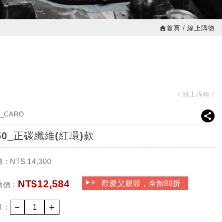
首頁
線上購物
線上購物
0_CARO
50_正碳纖維(紅環)款
 :
NT$
14,300
NT$
12,584
歡慶父親節，全館88折
價 :
－
＋
 :