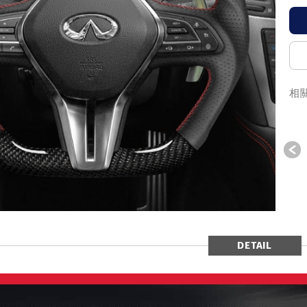
相
P
DETAIL