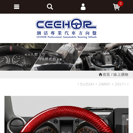
0
會員登入
繁體中文
會員註冊
忘記密碼
訂單查詢
追蹤清單
首頁
線上購物
SUZUKI
JIMNY
2017+