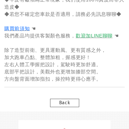
造皮◆
◆若您不確定您車款是否適用，請務必先訊息聊聊◆
購買前須知
☚
我們產品均提供客製顏色服務，
歡迎加LINE聊聊
☚
除了造型前衛、更具運動風、更有質感之外，
加大跑車凸點、整體加粗，握感更好！
左右人體工學握把設計，駕駛時更加舒適。
底部平把設計，美觀外也更增加膝部空間。
方向盤背面增加指扣，操控時更得心應手。
Back