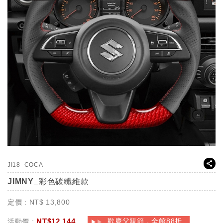
JI18_COCA
JIMNY_彩色碳纖維款
定價 :
NT$
13,800
NT$
12,144
歡慶父親節，全館88折
活動價 :