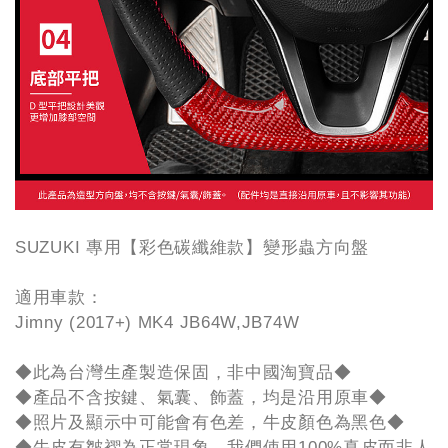
SUZUKI 專用【彩色碳纖維款】變形蟲方向盤
適用車款：
Jimny (2017+) MK4 JB64W,JB74W
◆此為台灣生產製造保固，非中國淘寶品◆
◆產品不含按鍵、氣囊、飾蓋，均是沿用原車◆
◆照片及顯示中可能會有色差，牛皮顏色為黑色◆
◆牛皮有皺褶為正常現象，我們使用100%真皮而非人