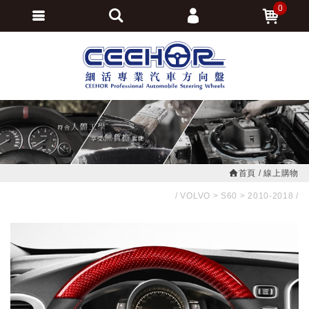
0
會員登入
繁體中文
會員註冊
忘記密碼
訂單查詢
追蹤清單
首頁
線上購物
VOLVO
S60
2010-2018