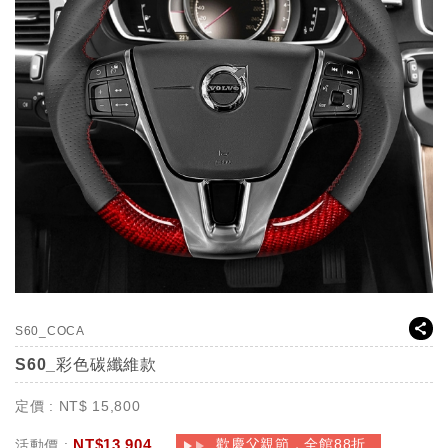
S60_COCA
S60_彩色碳纖維款
定價 :
NT$
15,800
NT$
13,904
歡慶父親節，全館88折
活動價 :