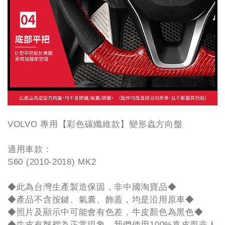
VOLVO 專用【彩色碳纖維款】變形蟲方向盤
適用車款：
S60 (2010-2018) MK2
◆此為台灣生產製造保固，非中國淘寶品◆
◆產品不含按鍵、氣囊、飾蓋，均是沿用原車◆
◆照片及顯示中可能會有色差，牛皮顏色為黑色◆
◆牛皮有皺褶為正常現象，我們使用100%真皮而非人