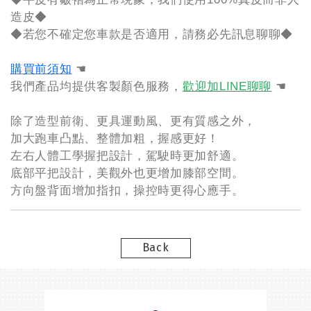
造皮◆
◆若您不確定您車款是否適用，請務必先訊息聊聊◆
購買前須知
☚
我們產品均提供客製顏色服務，
歡迎加LINE聊聊
☚
除了造型前衛、更具運動風、更有質感之外，
加大跑車凸點、整體加粗，握感更好！
左右人體工學握把設計，駕駛時更加舒適。
底部平把設計，美觀外也更增加膝部空間。
方向盤背面增加指扣，操控時更得心應手。
Back