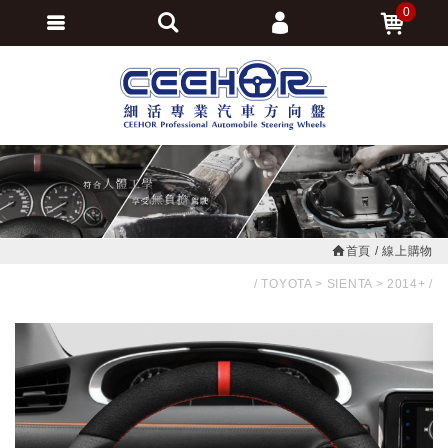
0
會員登入
繁體中文
會員註冊
忘記密碼
訂單查詢
追蹤清單
首頁
線上購物
TOYOTA
SIENTA
2014+