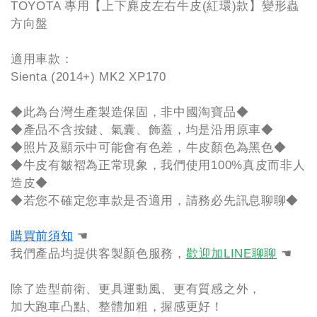
TOYOTA 專用【上下麂皮左右牛皮(紅環)款】變形蟲
方向盤
適用車款：
Sienta (2014+) MK2 XP170
◆此為台灣生產製造保固，非中國淘寶品◆
◆產品不含按鍵、氣囊、飾蓋，均是沿用原車◆
◆照片及顯示中可能會有色差，牛皮顏色為黑色◆
◆牛皮有皺褶為正常現象，我們使用100%真皮而非人
造皮◆
◆若您不確定您車款是否適用，請務必先訊息聊聊◆
購買前須知
☚
我們產品均提供客製顏色服務，
歡迎加LINE聊聊
☚
除了造型前衛、更具運動風、更有質感之外，
加大跑車凸點、整體加粗，握感更好！