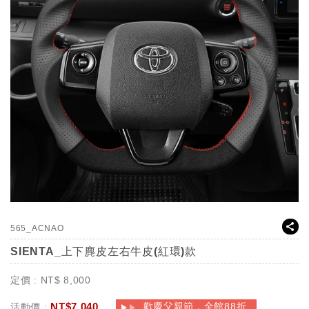
565_ACNAO
SIENTA_上下麂皮左右牛皮(紅環)款
定價 :
NT$
8,000
NT$
7,040
歡慶父親節，全館88折
活動價 :