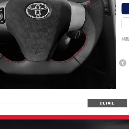
相
P
DETAIL