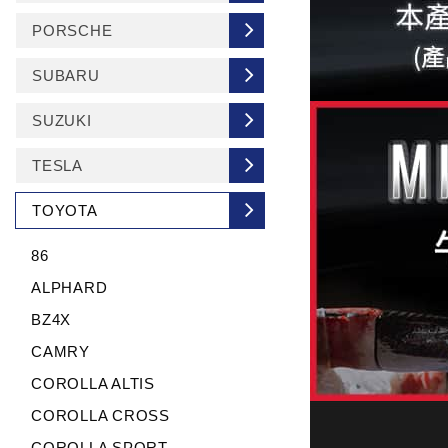
PORSCHE
SUBARU
SUZUKI
TESLA
TOYOTA
86
ALPHARD
BZ4X
CAMRY
COROLLA ALTIS
COROLLA CROSS
COROLLA SPORT