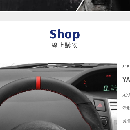
Shop
線上購物
31
Y
定價
活動
數量