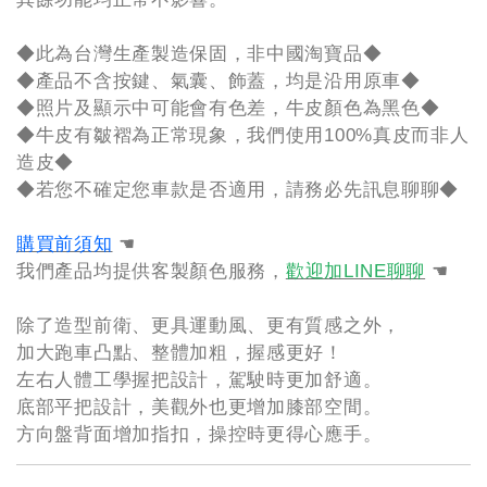
◆此為台灣生產製造保固，非中國淘寶品◆
◆產品不含按鍵、氣囊、飾蓋，均是沿用原車◆
◆照片及顯示中可能會有色差，牛皮顏色為黑色◆
◆牛皮有皺褶為正常現象，我們使用100%真皮而非人
造皮◆
◆若您不確定您車款是否適用，請務必先訊息聊聊◆
購買前須知
☚
我們產品均提供客製顏色服務，
歡迎加LINE聊聊
☚
除了造型前衛、更具運動風、更有質感之外，
加大跑車凸點、整體加粗，握感更好！
左右人體工學握把設計，駕駛時更加舒適。
底部平把設計，美觀外也更增加膝部空間。
方向盤背面增加指扣，操控時更得心應手。