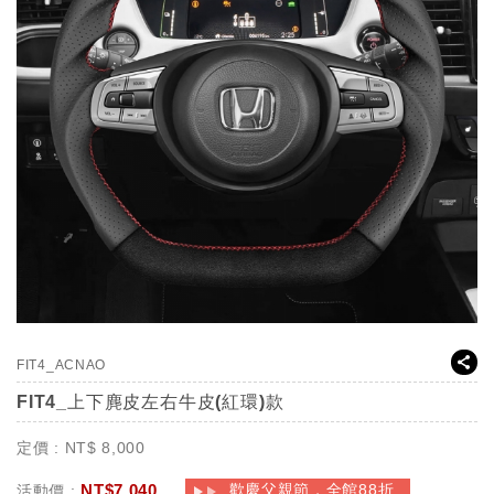
FIT4_ACNAO
FIT4_上下麂皮左右牛皮(紅環)款
定價 :
NT$
8,000
NT$
7,040
歡慶父親節，全館88折
活動價 :