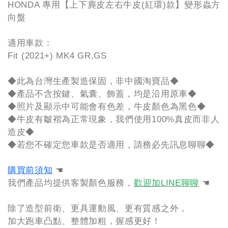
HONDA 專用【上下麂皮左右牛皮(紅環)款】變形蟲方
向盤
適用車款：
Fit (2021+) MK4 GR,GS
◆此為台灣生產製造保固，非中國淘寶品◆
◆產品不含按鍵、氣囊、飾蓋，均是沿用原車◆
◆照片及顯示中可能會有色差，牛皮顏色為黑色◆
◆牛皮有皺褶為正常現象，我們使用100%真皮而非人
造皮◆
◆若您不確定您車款是否適用，請務必先訊息聊聊◆
購買前須知
☚
我們產品均提供客製顏色服務，
歡迎加LINE聊聊
☚
除了造型前衛、更具運動風、更有質感之外，
加大跑車凸點、整體加粗，握感更好！