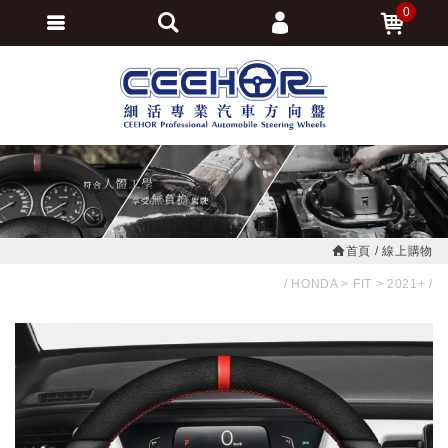
0
會員登入
繁體中文
會員註冊
忘記密碼
訂單查詢
追蹤清單
首頁
線上購物
HONDA
FIT
2021+