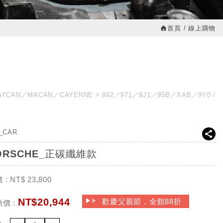
首頁
線上購物
AYCAN／MACAN／CAYENNE
992／971／9J1／95B／XAB／9Y0
2_CAR
ORSCHE_正碳纖維款
 :
NT$
23,800
NT$
20,944
歡慶父親節，全館88折
價 :