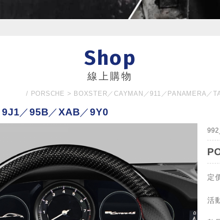
Shop
線上購物
PORSCHE
BOXSTER／CAYMAN／911／PANAMERA／T
／9J1／95B／XAB／9Y0
99
P
定價
活動