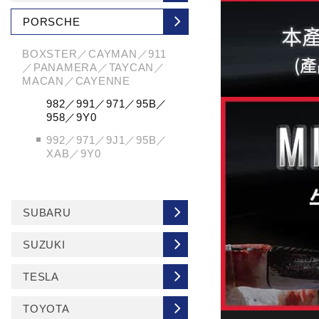
PORSCHE
BOXSTER／CAYMAN／911
／PANAMERA／TAYCAN／
MACAN／CAYENNE
982／991／971／95B／
958／9Y0
992／971／9J1／95B／
XAB／9Y0
SUBARU
SUZUKI
TESLA
TOYOTA