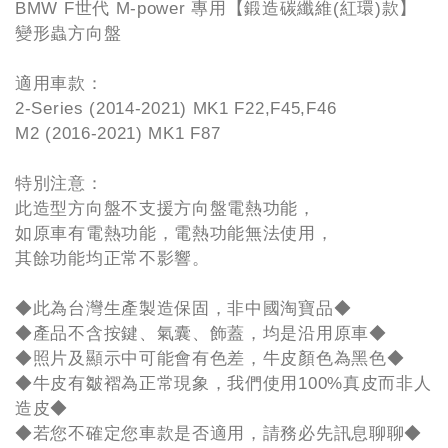
BMW F世代 M-power 專用【鍛造碳纖維(紅環)款】
變形蟲方向盤
適用車款：
2-Series (2014-2021) MK1 F22,F45,F46
M2 (2016-2021) MK1 F87
特別注意：
此造型方向盤不支援方向盤電熱功能，
如原車有電熱功能，電熱功能無法使用，
其餘功能均正常不影響。
◆此為台灣生產製造保固，非中國淘寶品◆
◆產品不含按鍵、氣囊、飾蓋，均是沿用原車◆
◆照片及顯示中可能會有色差，牛皮顏色為黑色◆
◆牛皮有皺褶為正常現象，我們使用100%真皮而非人
造皮◆
◆若您不確定您車款是否適用，請務必先訊息聊聊◆