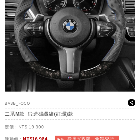
BM3B_FOCO
二系M款_鍛造碳纖維(紅環)款
定價 :
NT$
19,300
NT$
16,984
歡慶父親節，全館88折
活動價 :