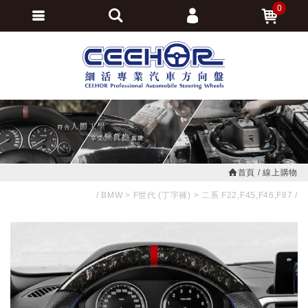
0
會員登入
繁體中文
會員註冊
忘記密碼
訂單查詢
追蹤清單
首頁
線上購物
BMW
F世代 (丁字褲)
二系 F22,F45,F46,F87