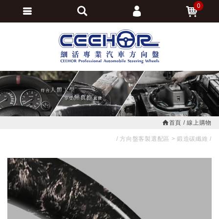
0
會員登入
繁體中文
會員註冊
忘記密碼
訂單查詢
追蹤清單
首頁
線上購物
方向盤客製選配區
鍛造碳纖維