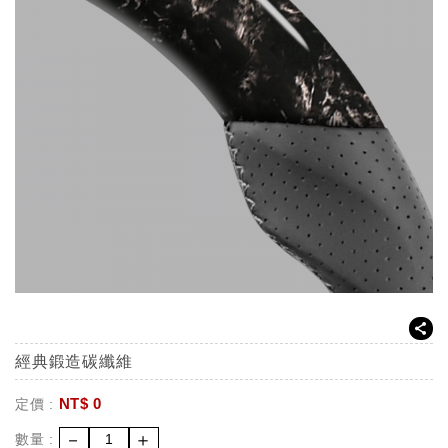
經典鍛造碳纖維
NT$
0
定價 :
－
＋
數量 :