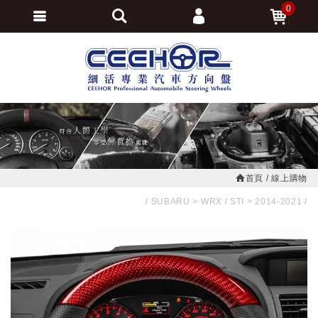
0
會員登入
繁體中文
會員註冊
忘記密碼
訂單查詢
追蹤清單
首頁
線上購物
SUBARU
WRX / STI
2014-2021