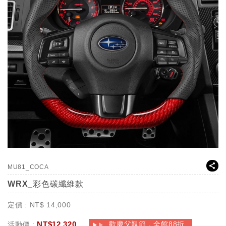
MU81_COCA
WRX_彩色碳纖維款
定價 :
NT$
14,000
NT$
12,320
歡慶父親節，全館88折
活動價 :