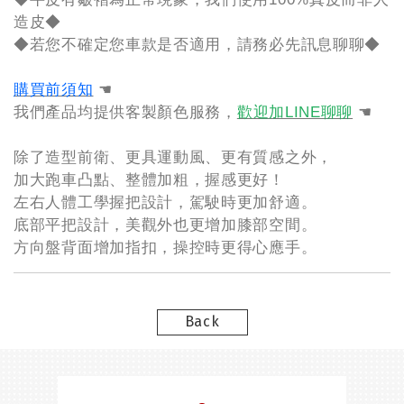
造皮◆
◆若您不確定您車款是否適用，請務必先訊息聊聊◆
購買前須知
☚
我們產品均提供客製顏色服務，
歡迎加LINE聊聊
☚
除了造型前衛、更具運動風、更有質感之外，
加大跑車凸點、整體加粗，握感更好！
左右人體工學握把設計，駕駛時更加舒適。
底部平把設計，美觀外也更增加膝部空間。
方向盤背面增加指扣，操控時更得心應手。
Back