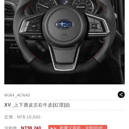
MU84_ACNAO
XV_上下麂皮左右牛皮(紅環)款
定價 :
NT$
10,500
NT$
9,240
歡慶父親節，全館88折
活動價 :