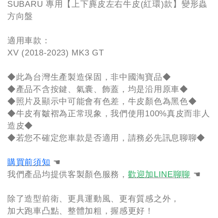
SUBARU 專用【上下麂皮左右牛皮(紅環)款】變形蟲
方向盤
適用車款：
XV (2018-2023) MK3 GT
◆此為台灣生產製造保固，非中國淘寶品◆
◆產品不含按鍵、氣囊、飾蓋，均是沿用原車◆
◆照片及顯示中可能會有色差，牛皮顏色為黑色◆
◆牛皮有皺褶為正常現象，我們使用100%真皮而非人
造皮◆
◆若您不確定您車款是否適用，請務必先訊息聊聊◆
購買前須知
☚
我們產品均提供客製顏色服務，
歡迎加LINE聊聊
☚
除了造型前衛、更具運動風、更有質感之外，
加大跑車凸點、整體加粗，握感更好！