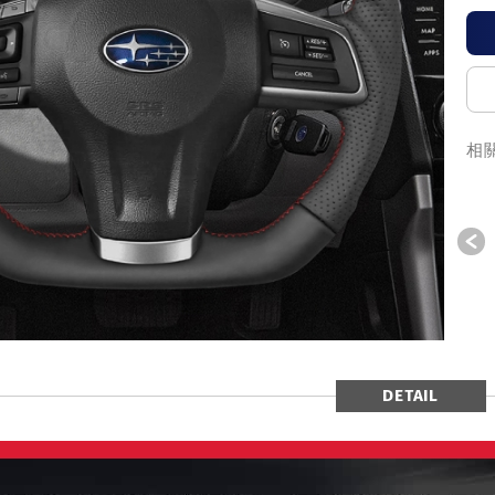
相
P
DETAIL