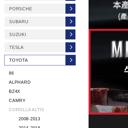
PORSCHE
SUBARU
SUZUKI
TESLA
TOYOTA
86
ALPHARD
BZ4X
CAMRY
COROLLA ALTIS
2008-2013
2014-2018