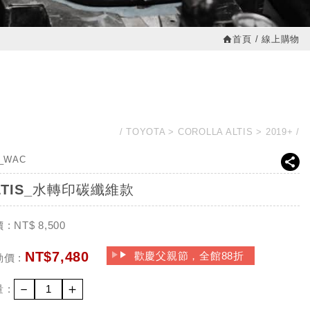
首頁
線上購物
TOYOTA
COROLLA ALTIS
2019+
6_WAC
LTIS_水轉印碳纖維款
 :
NT$
8,500
NT$
7,480
歡慶父親節，全館88折
價 :
－
＋
 :