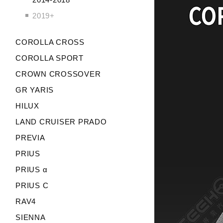
2019+
COROLLA CROSS
COROLLA SPORT
CROWN CROSSOVER
GR YARIS
HILUX
LAND CRUISER PRADO
PREVIA
PRIUS
PRIUS α
PRIUS C
RAV4
SIENNA