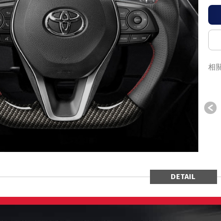
相
P
DETAIL