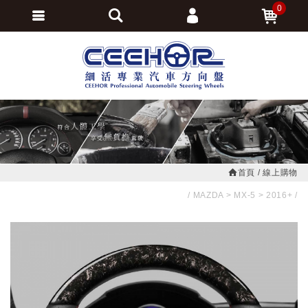
0
會員登入
繁體中文
會員註冊
忘記密碼
訂單查詢
追蹤清單
首頁
線上購物
MAZDA
MX-5
2016+