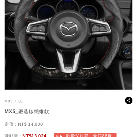
MX5_FOC
MX5_鍛造碳纖維款
定價 :
NT$
14,800
NT$
13,024
歡慶父親節，全館88折
活動價 :