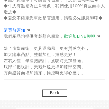
◆牛皮有皺褶為正常現象，我們使用100%真皮而非人
造皮◆
◆若您不確定您車款是否適用，請務必先訊息聊聊◆
購買前須知
☚
我們產品均提供客製顏色服務，
歡迎加LINE聊聊
☚
除了造型前衛、更具運動風、更有質感之外，
加大跑車凸點、整體加粗，握感更好！
左右人體工學握把設計，駕駛時更加舒適。
底部平把設計，美觀外也更增加膝部空間。
方向盤背面增加指扣，操控時更得心應手。
Back