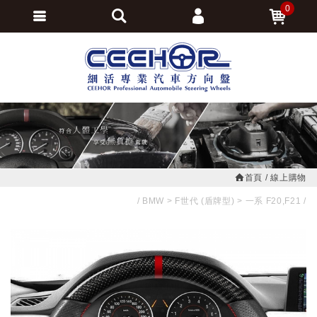
0
會員登入
繁體中文
會員註冊
忘記密碼
訂單查詢
追蹤清單
首頁
線上購物
BMW
F世代 (盾牌型)
一系 F20,F21