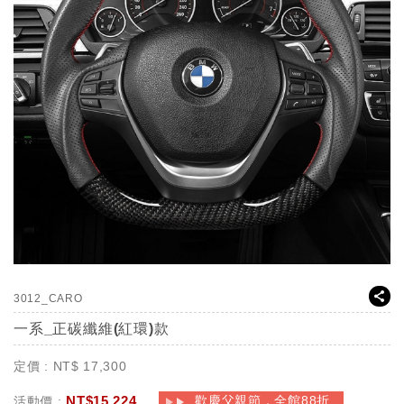
3012_CARO
一系_正碳纖維(紅環)款
定價 :
NT$
17,300
NT$
15,224
歡慶父親節，全館88折
活動價 :