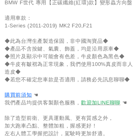
BMW F世代 專用【正碳纖維(紅環)款】變形蟲方向盤
適用車款：
1-Series (2011-2019) MK2 F20,F21
◆此為台灣生產製造保固，非中國淘寶品◆
◆產品不含按鍵、氣囊、飾蓋，均是沿用原車◆
◆照片及顯示中可能會有色差，牛皮顏色為黑色◆
◆牛皮有皺褶為正常現象，我們使用100%真皮而非人
造皮◆
◆若您不確定您車款是否適用，請務必先訊息聊聊◆
購買前須知
☚
我們產品均提供客製顏色服務，
歡迎加LINE聊聊
☚
除了造型前衛、更具運動風、更有質感之外，
加大跑車凸點、整體加粗，握感更好！
左右人體工學握把設計，駕駛時更加舒適。