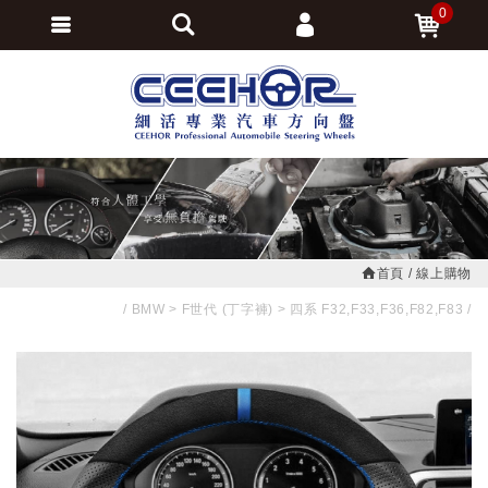
0
會員登入
繁體中文
會員註冊
忘記密碼
訂單查詢
追蹤清單
首頁
線上購物
BMW
F世代 (丁字褲)
四系 F32,F33,F36,F82,F83