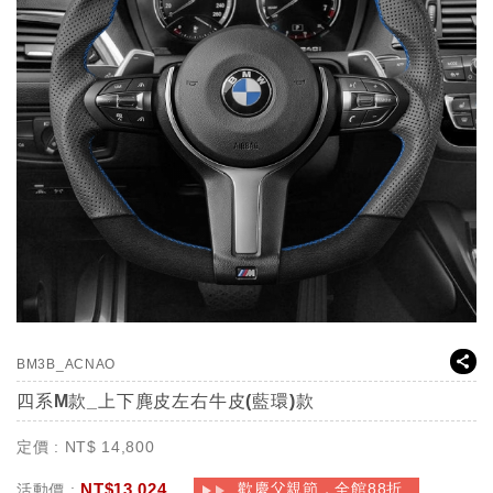
BM3B_ACNAO
四系M款_上下麂皮左右牛皮(藍環)款
定價 :
NT$
14,800
NT$
13,024
歡慶父親節，全館88折
活動價 :