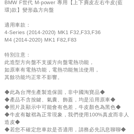
BMW F世代 M-power 專用【上下麂皮左右牛皮(藍
環)款】變形蟲方向盤
適用車款：
4-Series (2014-2020) MK1 F32,F33,F36
M4 (2014-2020) MK1 F82,F83
特別注意：
此造型方向盤不支援方向盤電熱功能，
如原車有電熱功能，電熱功能無法使用，
其餘功能均正常不影響。
◆此為台灣生產製造保固，非中國淘寶品◆
◆產品不含按鍵、氣囊、飾蓋，均是沿用原車◆
◆照片及顯示中可能會有色差，牛皮顏色為黑色◆
◆牛皮有皺褶為正常現象，我們使用100%真皮而非人
造皮◆
◆若您不確定您車款是否適用，請務必先訊息聊聊◆