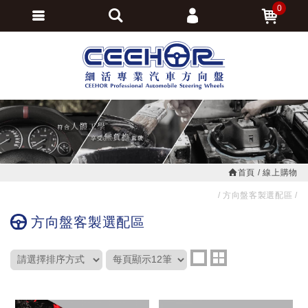
0
會員登入
繁體中文
會員註冊
忘記密碼
訂單查詢
追蹤清單
首頁
線上購物
方向盤客製選配區
方向盤客製選配區