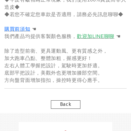
造皮◆
◆若您不確定您車款是否適用，請務必先訊息聊聊◆
購買前須知
☚
我們產品均提供客製顏色服務，
歡迎加LINE聊聊
☚
除了造型前衛、更具運動風、更有質感之外，
加大跑車凸點、整體加粗，握感更好！
左右人體工學握把設計，駕駛時更加舒適。
底部平把設計，美觀外也更增加膝部空間。
方向盤背面增加指扣，操控時更得心應手。
Back