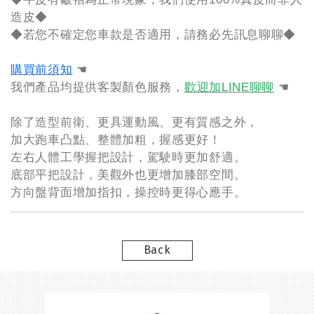
造皮◆
◆若您不確定您車款是否適用，請務必先訊息聊聊◆
購買前須知
☚
我們產品均提供客製顏色服務，
歡迎加LINE聊聊
☚
除了造型前衛、更具運動風、更有質感之外，
加大跑車凸點、整體加粗，握感更好！
左右人體工學握把設計，駕駛時更加舒適。
底部平把設計，美觀外也更增加膝部空間。
方向盤背面增加指扣，操控時更得心應手。
Back