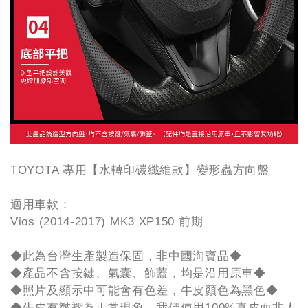
TOYOTA 專用【水轉印碳纖維款】變形蟲方向盤
適用車款：
Vios (2014-2017) MK3 XP150 前期
◆此為台灣生產製造保固，非中國淘寶品◆
◆產品不含按鍵、氣囊、飾蓋，均是沿用原車◆
◆照片及顯示中可能會有色差，牛皮顏色為黑色◆
◆牛皮有皺褶為正常現象，我們使用100%真皮而非人