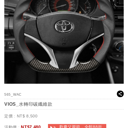
565_WAC
VIOS_水轉印碳纖維款
定價 :
NT$
8,500
NT$
7,480
歡慶父親節，全館88折
活動價 :