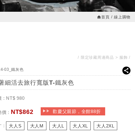
首頁
線上購物
限定珍藏周邊商品
服飾
24-03_鐵灰色
著細活去旅行寬版T-鐵灰色
 :
NT$
980
NT$
862
歡慶父親節，全館88折
價 :
 :
大人S
大人M
大人L
大人XL
大人2XL