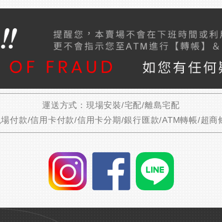
運送方式：現場安裝/宅配/離島宅配
場付款/信用卡付款/信用卡分期/銀行匯款/ATM轉帳/超商