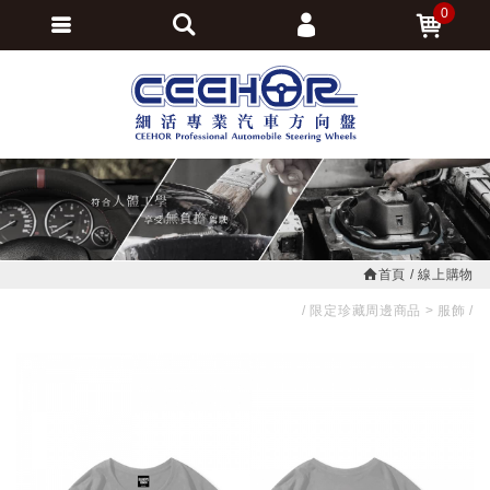
0
會員登入
繁體中文
會員註冊
忘記密碼
訂單查詢
追蹤清單
首頁
線上購物
限定珍藏周邊商品
服飾