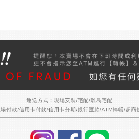
運送方式：現場安裝/宅配/離島宅配
場付款/信用卡付款/信用卡分期/銀行匯款/ATM轉帳/超商