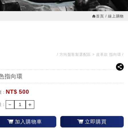
首頁
線上購物
方向盤客製選配區
皮革款 指向環
色指向環
NT$
500
 :
－
＋
 :
加入購物車
立即購買