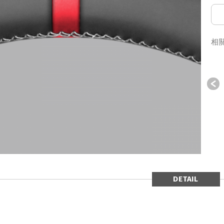
相
P
DETAIL