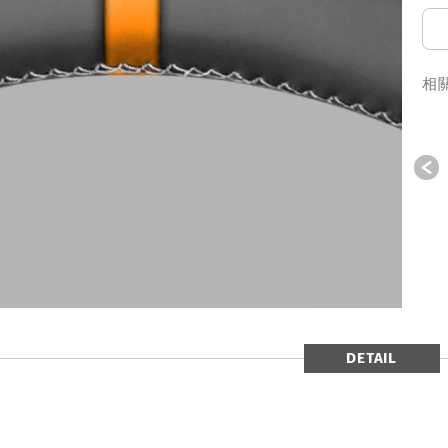
相
P
DETAIL