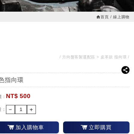
首頁
線上購物
方向盤客製選配區
皮革款 指向環
色指向環
NT$
500
 :
－
＋
 :
加入購物車
立即購買