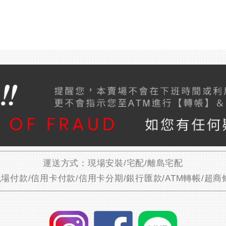
運送方式：現場安裝/宅配/離島宅配
場付款/信用卡付款/信用卡分期/銀行匯款/ATM轉帳/超商