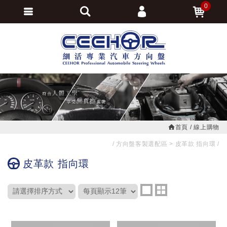
0
會員登入
繁體中文
會員註冊
忘記密碼
訂單查詢
追蹤清單
首頁
線上購物
方向盤客製選配區
皮革款 指向環
皮革款 指向環